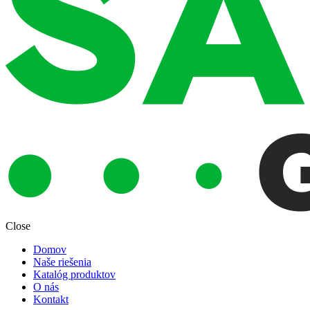
Close
Domov
Naše riešenia
Katalóg produktov
O nás
Kontakt