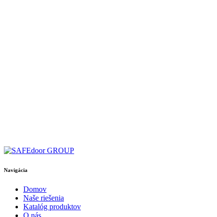
Navigácia
Domov
Naše riešenia
Katalóg produktov
O nás