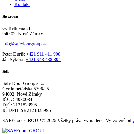
Kontakt
Showroom
G. Bethlena 2E
940 02, Nové Zámky
info@safedoorgroup.sk
Peter Duriš:
+421 911 411 908
Ján Sýkora:
+421 948 438 894
Sídlo
Safe Door Group s.r.o.
Cyrilometódska 5796/25
94002, Nové Zámky
IČO: 54980984
DIČ: 2121828995
IČ DPH: SK2121828995
SAFEdoor GROUP © 2026 Všetky práva vyhradené. Vytvorené od