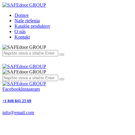
Domov
Naše riešenia
Katalóg produktov
O nás
Kontakt
Facebook
Instagram
+1 840 841 25 69
info@email.com