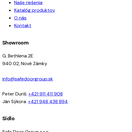
Naše riešenia
Katalóg produktov
O nás
Kontakt
Showroom
G. Bethlena 2E
940 02, Nové Zámky
info@safedoorgroup.sk
Peter Duriš:
+421 911 411 908
Ján Sýkora:
+421 948 438 894
Sídlo
Safe Door Group s.r.o.