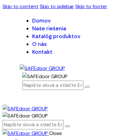
Skip to content
Skip to sidebar
Skip to footer
Domov
Naše riešenia
Katalóg produktov
O nás
Kontakt
Close