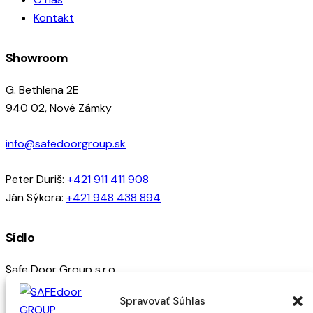
Kontakt
Showroom
G. Bethlena 2E
940 02, Nové Zámky
info@safedoorgroup.sk
Peter Duriš:
+421 911 411 908
Ján Sýkora:
+421 948 438 894
Sídlo
Safe Door Group s.r.o.
Cyrilometódska 5796/25
Spravovať Súhlas
94002, Nové Zámky