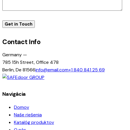
Contact Info
Germany —
785 15h Street, Office 478
Berlin, De 81566
info@email.com
+1 840 841 25 69
Navigácia
Domov
Naše riešenia
Katalóg produktov
O nás