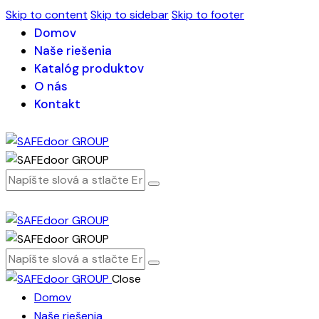
Skip to content
Skip to sidebar
Skip to footer
Domov
Naše riešenia
Katalóg produktov
O nás
Kontakt
Close
Domov
Naše riešenia