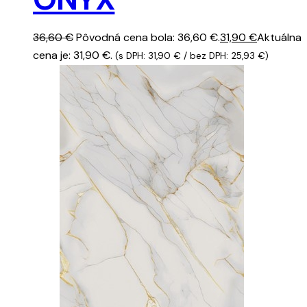
36,60
€
Pôvodná cena bola: 36,60 €.
31,90
€
Aktuálna
cena je: 31,90 €.
(s DPH:
31,90
€
/ bez DPH:
25,93
€
)