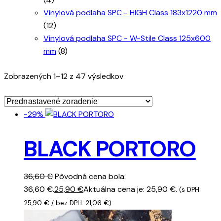
Vinylová podlaha SPC - HIGH Class 183x1220 mm
(12)
Vinylová podlaha SPC - W-Stile Class 125x600
mm
(8)
Zobrazených 1–12 z 47 výsledkov
-29%
BLACK PORTORO
36,60
€
Pôvodná cena bola:
36,60 €.
25,90
€
Aktuálna cena je: 25,90 €.
(s DPH:
25,90
€
/ bez DPH:
21,06
€
)