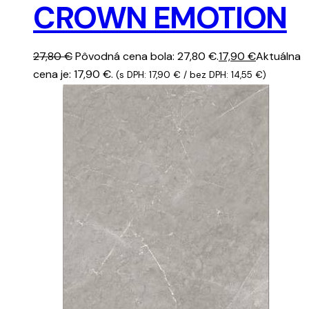
CROWN EMOTION
27,80
€
Pôvodná cena bola: 27,80 €.
17,90
€
Aktuálna
cena je: 17,90 €.
(s DPH:
17,90
€
/ bez DPH:
14,55
€
)