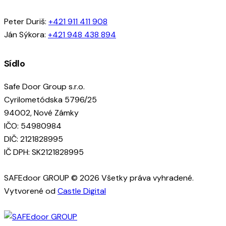
Peter Duriš:
+421 911 411 908
Ján Sýkora:
+421 948 438 894
Sídlo
Safe Door Group s.r.o.
Cyrilometódska 5796/25
94002, Nové Zámky
IČO: 54980984
DIČ: 2121828995
IČ DPH: SK2121828995
SAFEdoor GROUP © 2026 Všetky práva vyhradené.
Vytvorené od
Castle Digital