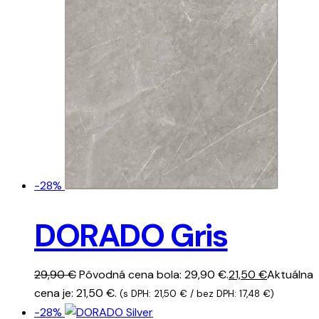
-28%
DORADO Gris
29,90
€
Pôvodná cena bola: 29,90 €.
21,50
€
Aktuálna
cena je: 21,50 €.
(s DPH:
21,50
€
/ bez DPH:
17,48
€
)
-28%