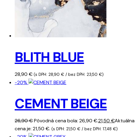
BLITH BLUE
28,90
€
(s DPH:
28,90
€
/ bez DPH:
23,50
€
)
-20%
CEMENT BEIGE
26,90
€
Pôvodná cena bola: 26,90 €.
21,50
€
Aktuálna
cena je: 21,50 €.
(s DPH:
21,50
€
/ bez DPH:
17,48
€
)
-20%