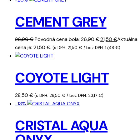
CEMENT GREY
26,90
€
Pôvodná cena bola: 26,90 €.
21,50
€
Aktuálna
cena je: 21,50 €.
(s DPH:
21,50
€
/ bez DPH:
17,48
€
)
COYOTE LIGHT
28,50
€
(s DPH:
28,50
€
/ bez DPH:
23,17
€
)
-13%
CRISTAL AQUA
ONYX