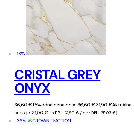
-13%
CRISTAL GREY
ONYX
36,60
€
Pôvodná cena bola: 36,60 €.
31,90
€
Aktuálna
cena je: 31,90 €.
(s DPH:
31,90
€
/ bez DPH:
25,93
€
)
-36%