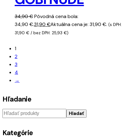
34,90
€
Pôvodná cena bola:
34,90 €.
31,90
€
Aktuálna cena je: 31,90 €.
(s DPH:
31,90
€
/ bez DPH:
25,93
€
)
1
2
3
4
→
Hľadanie
Hladať
Kategórie