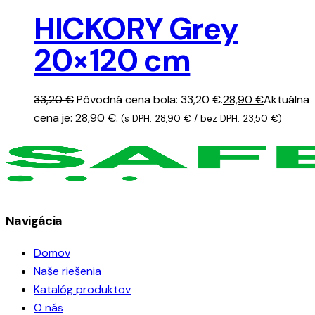
HICKORY Grey
20×120 cm
33,20
€
Pôvodná cena bola: 33,20 €.
28,90
€
Aktuálna
cena je: 28,90 €.
(s DPH:
28,90
€
/ bez DPH:
23,50
€
)
Navigácia
Domov
Naše riešenia
Katalóg produktov
O nás