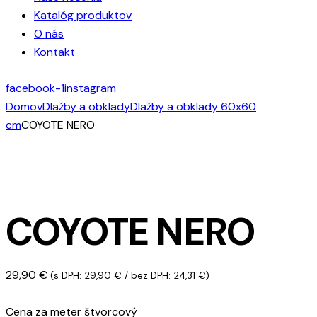
Katalóg produktov
O nás
Kontakt
facebook-1
instagram
Domov
Dlažby a obklady
Dlažby a obklady 60x60
cm
COYOTE NERO
COYOTE NERO
29,90
€
(s DPH:
29,90
€
/ bez DPH:
24,31
€
)
Cena za meter štvorcový