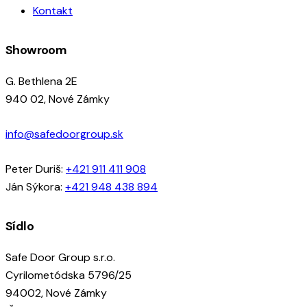
Kontakt
Showroom
G. Bethlena 2E
940 02, Nové Zámky
info@safedoorgroup.sk
Peter Duriš:
+421 911 411 908
Ján Sýkora:
+421 948 438 894
Sídlo
Safe Door Group s.r.o.
Cyrilometódska 5796/25
94002, Nové Zámky