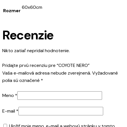
60x60cm
Rozmer
Recenzie
Nikto zatiaľ nepridal hodnotenie.
Pridajte prvú recenziu pre “COYOTE NERO”
Vaša e-mailová adresa nebude zverejnená.
Vyžadované
polia sú označené
*
Meno
*
E-mail
*
Uložiť moje meno, e-mail a webovú stránku v tomto