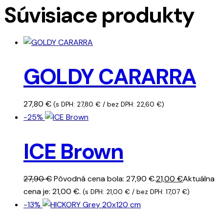
Súvisiace produkty
GOLDY CARARRA
27,80
€
(s DPH:
27,80
€
/ bez DPH:
22,60
€
)
-25%
ICE Brown
27,90
€
Pôvodná cena bola: 27,90 €.
21,00
€
Aktuálna
cena je: 21,00 €.
(s DPH:
21,00
€
/ bez DPH:
17,07
€
)
-13%