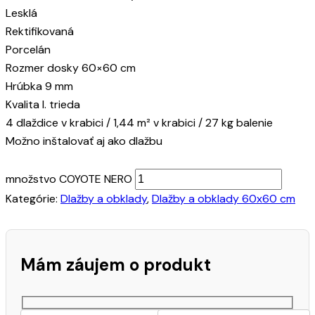
Lesklá
Rektifikovaná
Porcelán
Rozmer dosky 60×60 cm
Hrúbka 9 mm
Kvalita I. trieda
4 dlaždice v krabici / 1,44 m² v krabici / 27 kg balenie
Možno inštalovať aj ako dlažbu
množstvo COYOTE NERO
Kategórie:
Dlažby a obklady
,
Dlažby a obklady 60x60 cm
Mám záujem o produkt