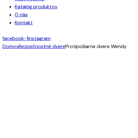
Katalóg produktov
O nás
Kontakt
facebook-1
instagram
Domov
Bezpečnostné dvere
Protipožiarne dvere Wendy