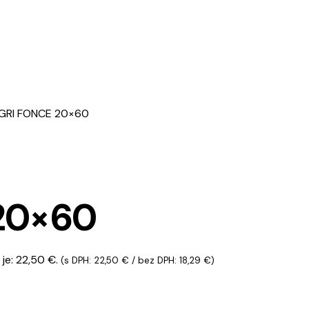
GRI FONCE 20×60
20×60
je: 22,50 €.
(s DPH:
22,50
€
/ bez DPH:
18,29
€
)