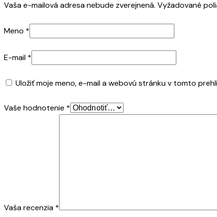
Vaša e-mailová adresa nebude zverejnená.
Vyžadované pol
Meno
*
E-mail
*
Uložiť moje meno, e-mail a webovú stránku v tomto preh
Vaše hodnotenie
*
Vaša recenzia
*