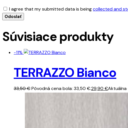
I agree that my submitted data is being
collected and s
Súvisiace produkty
-11%
TERRAZZO Bianco
33,50
€
Pôvodná cena bola: 33,50 €.
29,90
€
Aktuálna 