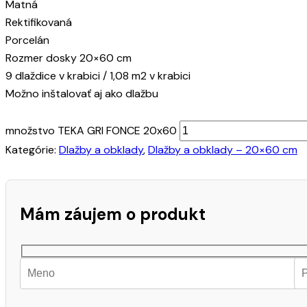
Matná
Rektifikovaná
Porcelán
Rozmer dosky 20×60 cm
9 dlaždice v krabici / 1,08 m2 v krabici
Možno inštalovať aj ako dlažbu
množstvo TEKA GRI FONCE 20x60
Kategórie:
Dlažby a obklady
,
Dlažby a obklady – 20×60 cm
Mám záujem o produkt