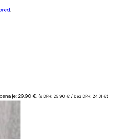
tored
.
cena je: 29,90 €.
(s DPH:
29,90
€
/ bez DPH:
24,31
€
)