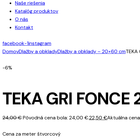
Naše riešenia
Katalóg produktov
O nás
Kontakt
facebook-1
instagram
Domov
Dlažby a obklady
Dlažby a obklady – 20×60 cm
TEKA 
-6%
TEKA GRI FONCE 
24,00
€
Pôvodná cena bola: 24,00 €.
22,50
€
Aktuálna cena 
Cena za meter štvorcový