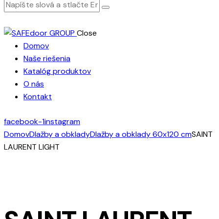
Close
Domov
Naše riešenia
Katalóg produktov
O nás
Kontakt
facebook-1
instagram
Domov
Dlažby a obklady
Dlažby a obklady 60x120 cm
SAINT
LAURENT LIGHT