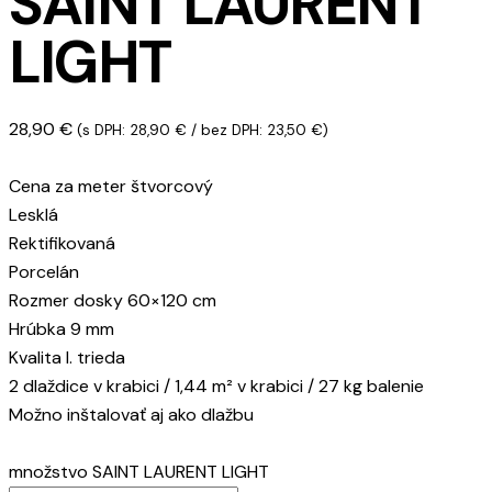
SAINT LAURENT
LIGHT
28,90
€
(s DPH:
28,90
€
/ bez DPH:
23,50
€
)
Cena za meter štvorcový
Lesklá
Rektifikovaná
Porcelán
Rozmer dosky 60×120 cm
Hrúbka 9 mm
Kvalita I. trieda
2 dlaždice v krabici / 1,44 m² v krabici / 27 kg balenie
Možno inštalovať aj ako dlažbu
množstvo SAINT LAURENT LIGHT